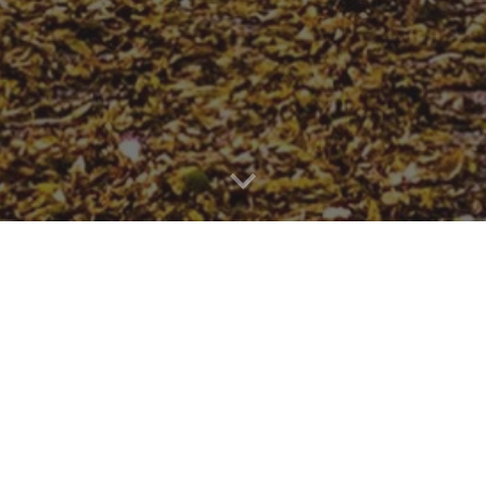
Praksis i Langå, Randers og Assentof