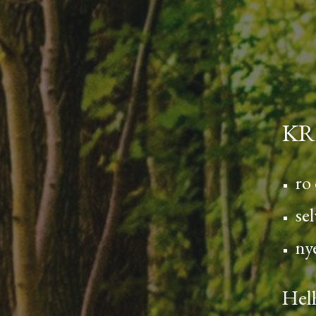
KR
ro
se
ny
Hel