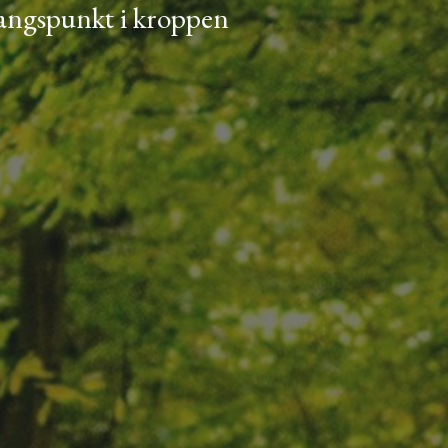
angsp
unkt i kroppen