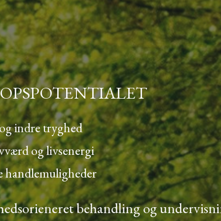
OPSPOTENTIALET
 og indre tryghed
lvværd og livsenergi
e handlemuligheder
hedsorieneret behandling og undervisn